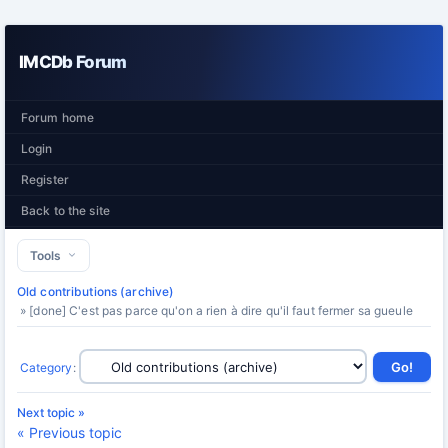
IMCDb Forum
Forum home
Login
Register
Back to the site
Tools
Old contributions (archive)
» [done] C'est pas parce qu'on a rien à dire qu'il faut fermer sa gueule
Category
:
Next topic »
« Previous topic