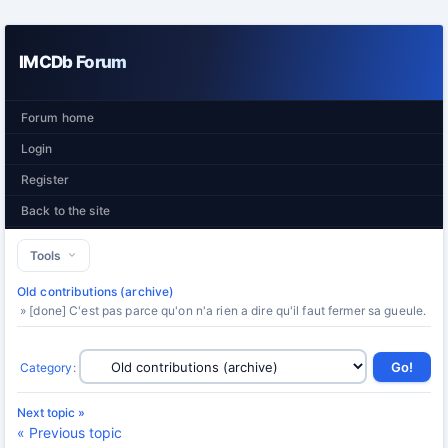
IMCDb Forum
Forum home
Login
Register
Back to the site
Tools
Old contributions (archive)
» [done] C'est pas parce qu'on n'a rien a dire qu'il faut fermer sa gueule.
Category
:
Next topic »
« Previous topic